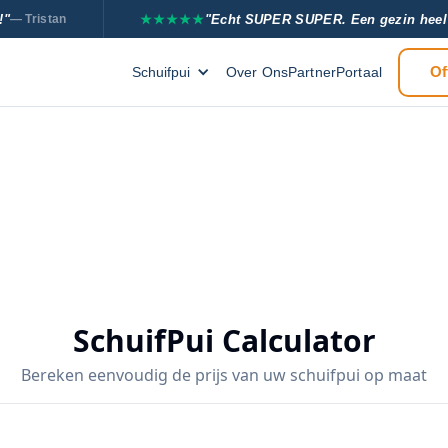
!"
★★★★★
"Echt SUPER SUPER. Een gezin heel 
— Tristan
Of
Schuifpui
Over Ons
PartnerPortaal