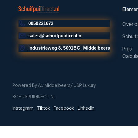
Eleme
0858221672
Over o
sales@schuifpuidirect.nl
Schuif
Industrieweg 8, 5091BG, Middelbeers
Prijs
Calcul
Powered By A5 Middelbeers/ J&P Luxury
SCHUIFPUIDIRECT.NL
Instagram
Tiktok
Facebook
LinkedIn