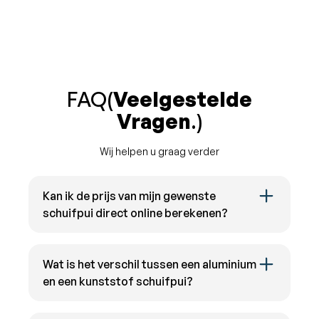
FAQ(
Veelgestelde
Vragen
.)
Wij helpen u graag verder
Kan ik de prijs van mijn gewenste
schuifpui direct online berekenen?
Ja, op onze website hebben wij een handige
prijscalculator beschikbaar. Hiermee kunt u op
Wat is het verschil tussen een aluminium
basis van uw gewenste afmetingen en
en een kunststof schuifpui?
specificaties een indicatie krijgen van de kosten
van uw schuifpui. Voor maatwerkoplossingen,
Het belangrijkste verschil zit in de
complexe projecten of als de calculator niet aan