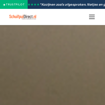
★
ls afgesproken. Netjes en goeie service."
★★
— Wendy
TRUSTPILOT