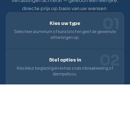
verrassingen achteraf — gewoon een eerlijke,
directe prijs op basis van uw wensen.
01
Kies uw type
Selecteer aluminium of kunststof en geef de gewenste
afmetingen op.
02
Stel opties in
Kies kleur, beglazing en extras zoals inbraakwering of
drempelloos.
03
Ontvang uw prijs
Direct een indicatieprijs inclusief montage. Geen
wachttijd.